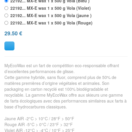
22192... MX-E wax 1 x 500 g Vola (Bleu )
22192... MX-E wax 1 x 500 g Vola (Violet)
22192... MX-E wax 1 x 500 g Vola (jaune )
22192... MX-E wax 1 x 500 g Vola (Rouge)
29.50
€
MyEcoWax est un fart de compétition eco-responsable offrant
d’excellentes performances de glisse.
Cette gamme hybride, sans fluor, comprend plus de 50% de
matières premières d’origine végétales et animales. Son
packaging en carton recyclé est 100% biodégradable et
recyclable. La gamme MyEcoWax offre aux skieurs une gamme
de farts écologiques avec des performances similaires aux farts à
base d’hydrocarbures classiques.
Jaune AIR -2°C > 10°C / 28°F > 50°F
Rouge AIR -5°C > 0°C / 23°F > 32°F
Violet AIR -12°C > -4°C / 10°F > 25°F