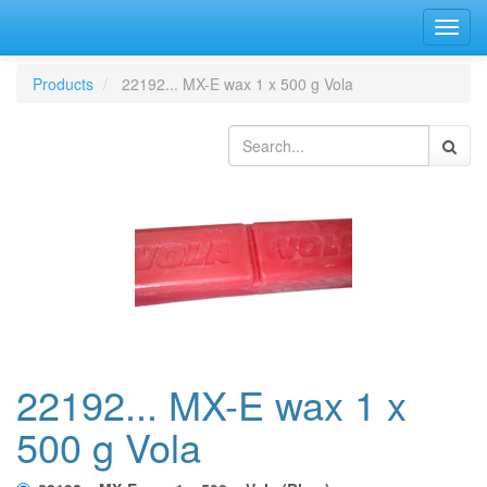
Bascu
la
navig
Products
22192... MX-E wax 1 x 500 g Vola
22192... MX-E wax 1 x
500 g Vola