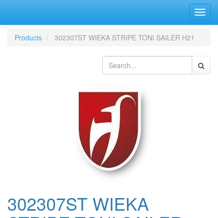
Bascu
la
navig
Products
302307ST WIEKA STRIPE TONI SAILER H21
302307ST WIEKA