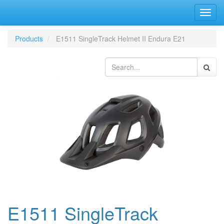
Bascu
la
navig
Products
E1511 SingleTrack Helmet II Endura E21
E1511 SingleTrack