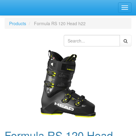
Bascu
la
navig
Products
Formula RS 120 Head h22
Formula RS 120 Head