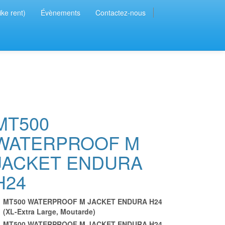
ike rent)
Évènements
Contactez-nous
MT500
WATERPROOF M
JACKET ENDURA
H24
MT500 WATERPROOF M JACKET ENDURA H24
(XL-Extra Large, Moutarde)
MT500 WATERPROOF M JACKET ENDURA H24