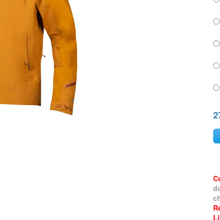
2
C
d
ch
R
L