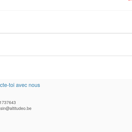
te-toi avec nous
1737643
in@altitudeo.be