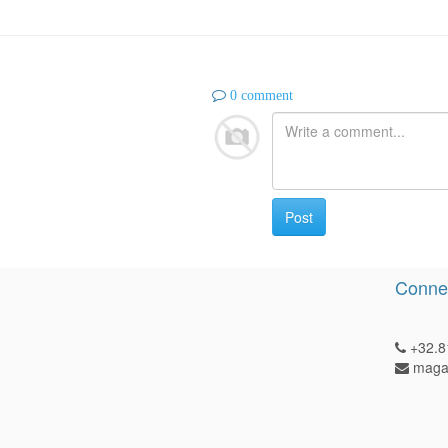
0 comment
Post
Connec
+32.8
magas