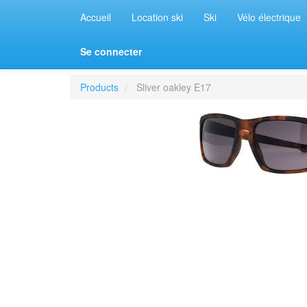
Accueil
Location ski
Ski
Vélo électrique
Se connecter
Products
Sliver oakley E17