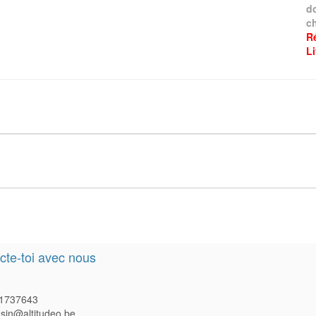
d
ch
R
L
te-toi avec nous
1737643
in@altitudeo.be