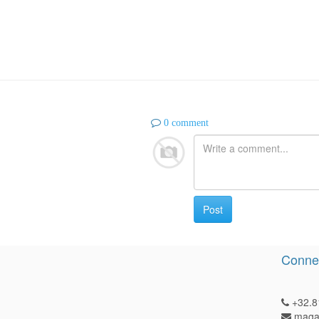
0 comment
Post
Connec
+32.8
magas