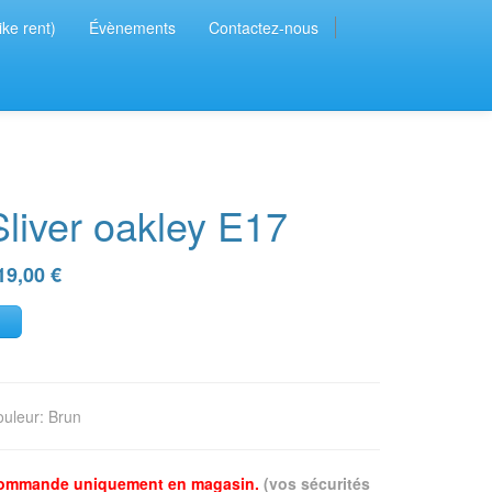
ike rent)
Évènements
Contactez-nous
Sliver oakley E17
19,00
€
ouleur
:
Brun
ommande uniquement en magasin.
(vos sécurités