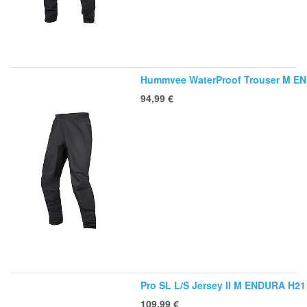
Hummvee WaterProof Trouser M E
94,99
€
Pro SL L/S Jersey II M ENDURA H21
109,99
€